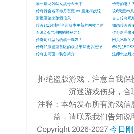
色
唯一屠龙凶猛女战号令天下
传奇的魅力
传奇行会名字赤月恶魔 vs 魔龙树妖综
攻6天魔vs
合分析并不是单方面碾压
盟重酒馆之酿酒信息
合击传奇私
传奇sf134浅析合击版本更新的两枚全新
爆非官服的
如画传奇首
麻痹戒指道士职业最开心
石墓2~5层地图的神秘之处
传奇新手魔
传奇论成型后的战士爆发力
网页私服的
传奇私服盟重首区的极品果然更多更强
一人野蛮冲
希特拉BOS
魔4小手镯真亮眼
传奇山河面巾装备简介
法师怎么玩
拒绝盗版游戏，注意自我保
沉迷游戏伤身，合
注释：本站发布所有游戏信
益，请联系我们告知说
Copyright 2026-2027
今日刚