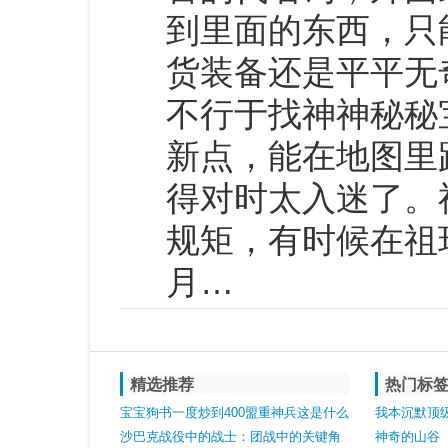
到里面的东西，只
货装备还是平平无
不行于找神神秘秘
新点，能在地图里
得对时太入迷了。
规矩，有时候在祖
月…
精选推荐
热门标
宝宝狗书一度炒到400盟重神兵这是什么
我本沉默顶
操作？
沙巴克战役中的战士：团战中的关键角
士手镯魔法0
神奇的山谷