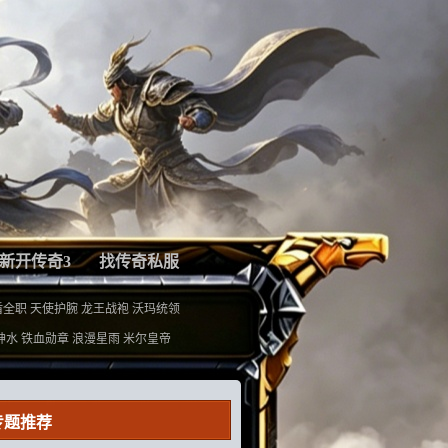
新开传奇3
找传奇私服
盾全职
天使护腕
龙王战袍
沃玛统领
神水
铁血勋章
浪漫星雨
米尔皇帝
专题推荐