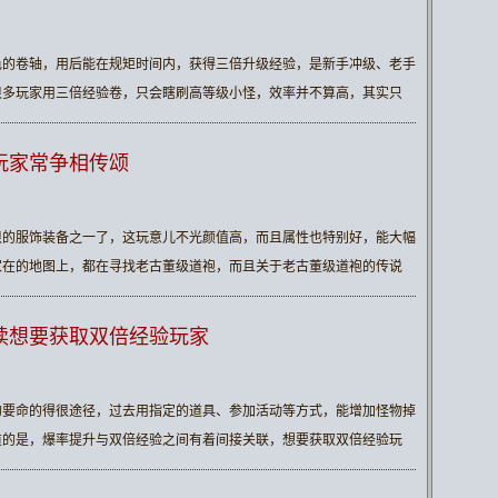
色的卷轴，用后能在规矩时间内，获得三倍升级经验，是新手冲级、老手
很多玩家用三倍经验卷，只会瞎刷高等级小怪，效率并不算高，其实只
玩家常争相传颂
很的服饰装备之一了，这玩意儿不光颜值高，而且属性也特别好，能大幅
家在的地图上，都在寻找老古董级道袍，而且关于老古董级道袍的传说
读想要获取双倍经验玩家
的要命的得很途径，过去用指定的道具、参加活动等方式，能增加怪物掉
道的是，爆率提升与双倍经验之间有着间接关联，想要获取双倍经验玩