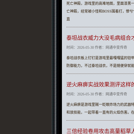
死亡神殿，游戏里的高难地图，里面漆黑一
亡神殿，经常被小怪和BOSS围着打，惨
直
泰坦战衣威力大没毛病组合
时间：2026-05-30 作者：网通中变传奇
泰坦战衣板上钉钉是游戏里最嘎嘎猛的铠
防御能力，不过泰坦战衣，不是随便穿就
逆火麻痹实战效果测评这样
时间：2026-05-30 作者：网通中变传奇
逆火麻痹是游戏里贼一眨眼炸场力的武器
和放技能，一起带着一直有的火焰伤害。在
三倍经验卷用攻击高量稻草