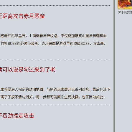
为何被
近距离攻击赤月恶魔
镶嵌着红彤彤晶石，上面刻着法神纹路，不仅能加堆成山魔法防御和血
师打BOSS的必须带装备。赤月恶魔是游戏里的顶级BOSS，攻击高、
读可以说是勾过来到了老
玩家得要进入指定的封闭地图，与别的玩家展开无差别对抗，最后存活下
挤满了了摸不清与闯关，每一步都可能面临生死抉择，也正因为如此，
不费劲搞定攻击