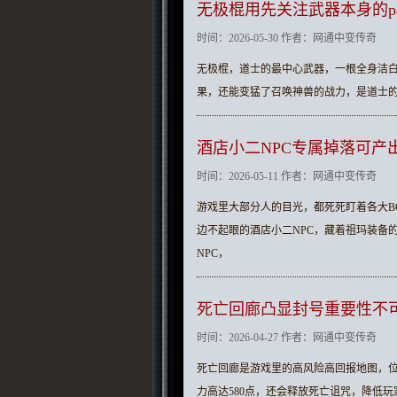
无极棍用先关注武器本身的p
时间：2026-05-30 作者：网通中变传奇
无极棍，道士的最中心武器，一根全身洁
果，还能变猛了召唤神兽的战力，是道士
酒店小二NPC专属掉落可产
时间：2026-05-11 作者：网通中变传奇
游戏里大部分人的目光，都死死盯着各大B
边不起眼的酒店小二NPC，藏着祖玛装备
NPC，
死亡回廊凸显封号重要性不
时间：2026-04-27 作者：网通中变传奇
死亡回廊是游戏里的高风险高回报地图，
力高达580点，还会释放死亡诅咒，降低