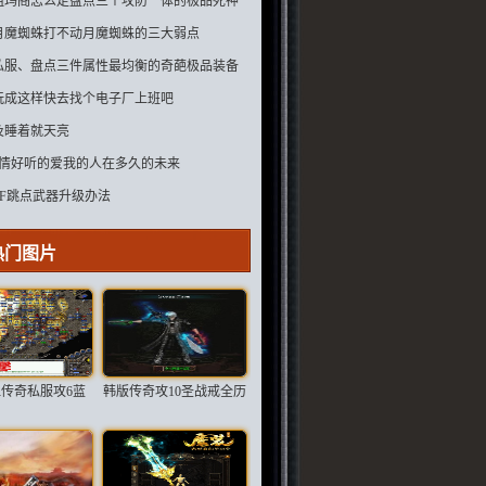
祖玛阁怎么走盘点三个攻防一体的极品死神
第三个很完美
月魔蜘蛛打不动月魔蜘蛛的三大弱点
私服、盘点三件属性最均衡的奇葩极品装备
都是孤品
玩成这样快去找个电子厂上班吧
及睡着就天亮
6痴情好听的爱我的人在多久的未来
SF跳点武器升级办法
热门图片
传奇私服攻6蓝
韩版传奇攻10圣战戒全历