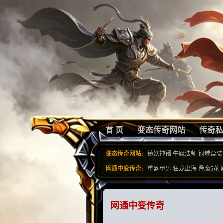
首 页
变态传奇网站
传奇私
变态传奇网站:
镇妖神镯
牛魔法师
铜域套装
网通中变传奇:
重盔甲男
狂龙出海
骨魔5花
网通中变传奇