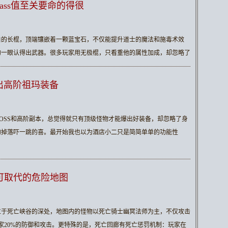
ass值至关要命的得很
白的长棍，顶端镶嵌着一颗蓝宝石，不仅能提升道士的魔法和施毒术效
的一眼认得出武器。很多玩家用无极棍，只看重他的属性加成，却忽略了
出高阶祖玛装备
OSS和高阶副本，总觉得就只有顶级怪物才能爆出好装备，却忽略了身
的掉落吓一跳的喜。最开始我也以为酒店小二只是简简单单的功能性
可取代的危险地图
位于死亡峡谷的深处，地图内的怪物以死亡骑士幽冥法师为主，不仅攻击
玩家20%的防御和攻击。更特殊的是，死亡回廊有死亡惩罚机制：玩家在