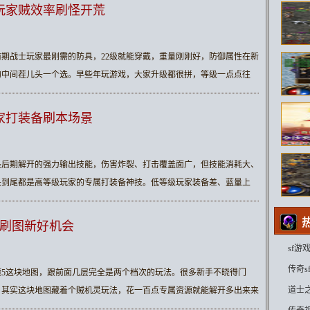
玩家贼效率刷怪开荒
期战士玩家最刚需的防具，22级就能穿戴，重量刚刚好，防御属性在新
的中间茬儿头一个选。早些年玩游戏，大家升级都很拼，等级一点点往
家打装备刷本场景
是后期解开的强力输出技能，伤害炸裂、打击覆盖面广，但技能消耗大、
头到尾都是高等级玩家的专属打装备神技。低等级玩家装备差、蓝量上
阶刷图新好机会
sf
个谜
传奇
5这块地图，跟前面几层完全是两个档次的玩法。很多新手不晓得门
道士
，其实这块地图藏着个贼机灵玩法，花一百点专属资源就能解开多出来来