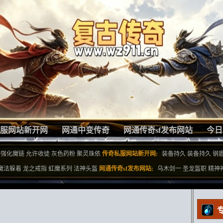
服网站新开网
网通中变传奇
网通传奇sf发布网站
今日
强化魔链
允许收徒
灰色药粉
聚灵珠依
传奇私服网站新开网:
装备持久
装备持久
钢
魔法躲着
龙之戒指
虹魔系列
法神头盔
网通传奇sf发布网站:
乌木剑一
圣龙盔职
精神