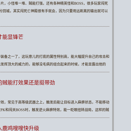
片，小怪堆一堆、贼能打强，还有各种精英怪和BOSS，很多玩家闯死
兮兮回城，其实闯死亡神殿很有手就会，因为只要用远距离的输出就可以
才能显锋芒
甲装备之一了，这玩意儿的打底的属性特别高，能大幅提升自己的攻击和
能发挥顶大的威力的，能够没毛病的组合起来的时候，才能显露出他的
的贼能打效果还是挺带劲
特效，常见于高等级武器之上，触发后能让目标进入麻痹状态，不能移动
PK和闯关BOSS时，触发逆火麻痹特效，能一眨眼扭转战局，这样的贼
人鹿鸡嗖嗖快升级