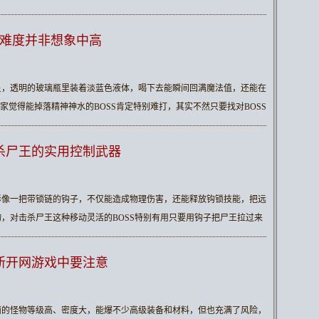
际难度并非想象中高
星，透明的玻璃瓶里装着淡蓝色液体，喝下去能瞬间回满魔法值，还能在
家觉得能掉落精神神水的BOSS肯定特别难打，其实不然只要找对BOSS
杀尸王的实用控制武器
形像一把带锁链的钩子，不仅能造成物理伤害，还能释放钩锁技能，把远
，对击杀尸王这种移动灵活的BOSS特别有用只要用钩子把尸王拉过来
新开网游戏中要注意
面的怪物等级高、密度大，能爆不少高级装备和材料，但也充满了风险，