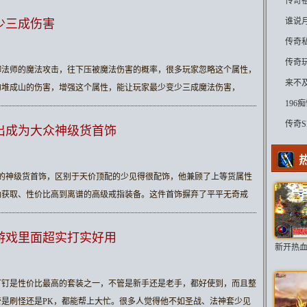
传奇
手套
谁说
少三成伤害
传奇
件件
传奇
御法师的魔法攻击，往下压被魔法伤害的概率，很多玩家忽略这个属性，
来不
堆成山的伤害，‌增强这个属性，能让玩家最少变少三成魔法伤害，
19
传奇
出成为大众神级货首饰
谱的神级货首饰，区别于天价顶配的少见得很配饰，他兼顾了上等货属性
劲获取、性价比高到离谱的高级戒指装备。这件首饰摒弃了平平无奇戒
游戏里面超实打实好用
新开热血
钉钉是性价比最高的套装之一，不管是新手还是老手，都好使到，而且整
是刷怪还是PK，都能帮上大忙。很多人觉得他不如圣战、法神套少见