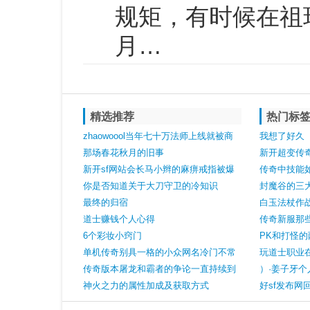
规矩，有时候在祖
月…
精选推荐
热门标
zhaowoool当年七十万法师上线就被商
我想了好久
人狂追手镯都被薅掉了
那场春花秋月的旧事
新开超变传
新开sf网站会长马小辫的麻痹戒指被爆
低调且华丽
传奇中技能
小号物归原主见人品
你是否知道关于大刀守卫的冷知识
封魔谷的三大
最终的归宿
白玉法杖作
道士赚钱个人心得
传奇新服那
6个彩妆小窍门
自小怪
PK和打怪
单机传奇别具一格的小众网名冷门不常
玩道士职业
见惊艳的网名
传奇版本屠龙和霸者的争论一直持续到
）·姜子牙个
这把绝世神兵的出现才平息
神火之力的属性加成及获取方式
好sf发布
之（二）1.2