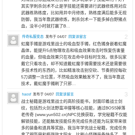
其实学刺杀剑术不止是学技能还需要进行武器修炼用对应
武器练熟练度，比如用井中月修炼，熟练度满后能多无视
防御，我当年靠武器修炼，刺杀剑术一下能多掉白野猪点
血，没半小时就打赢了B…
2
传奇私服变态
发布于 04/07
回复该留言
虹魔手镯是游戏里战士的吸血型手镯，红色镯身嵌着虹魔
晶体，能提升5点物理攻击和吸血效果攻击时恢复伤害量
的血量，但吸血效果只在攻击命中目标时生效。很多玩家
戴它只看攻击，却不知道戴虹魔手镯需要技术还是需要很
多技术性的东西的，比如精准攻击别空砍、节奏把控每砍
5刀调整一次位置，不然吸血效果触发不了，我当年靠这
技术，戴虹魔手镯刷了只邪…
3
haosf
发布于 04/07
回复该留言
战士秘籍是游戏里战士的高阶技能书，封面印着战士剑
纹，包括烈火剑法野蛮冲撞等核心技能，通过BOSS掉落
老传奇 (www.yun502.cn)NPC兑换获取，学完秘籍不仅能
解锁技能，还能触发技能任务完成任务还能为玩家带来很
多的装备和道具等奖励，我当年学完战士秘籍，完成任务
拿了钢盔甲和瓶强效太阳水，比刷小怪赚装备快多了。第