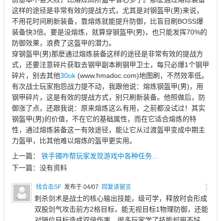
这样的途径是非常有效的提战方式，尤其是对钢盔甲(男)来说，
不用花时间刷新装备，靠熔炼就能提升防御，比盲目刷BOSS爆
装备快3倍。要是没熔炼，就算穿钢盔甲(男)，也只能发挥70%的
防御效果，浪费了这盔甲的潜力。
穿钢盔甲(男)那麽通过熔炼装备这样的途径是非常有效的提战方
式，还要注意碎片获取去钢甲副本刷钢甲卫士，每只必爆1个钢甲
碎片，别去其他
30ok
(www.hmadoc.com)地图刷，不然效率低。
有次战士玩家抱怨战力提不动，我跟他说：熔炼钢盔甲(男)，用
钢甲碎片，这是有效的提战方式，别只刷新装备。他照做后，防
御涨了点，还跟我说：原来熔炼这么有用，之前都没试过！其实
钢盔甲(男)的价值，不在它的基础属性，而在它适合熔炼的特
性，通过熔炼装备这一有效途径，能让它从过渡盔甲变成中期主
力盔甲，比其他难以熔炼的盔甲更实用。
上一篇：
铁手镯咋帮玩家发现游戏中各种任务…
下一篇：
没有资料
1
找合击SF
发布于 04/07
回复该留言
刺杀剑术是战士的核心输出技能，级可学，释放时会形成
双股剑气攻击前方2格目标，能无视目标1物理防御，还能
对隔位目标造成双倍伤害。很多玩家学了技能却用不好，