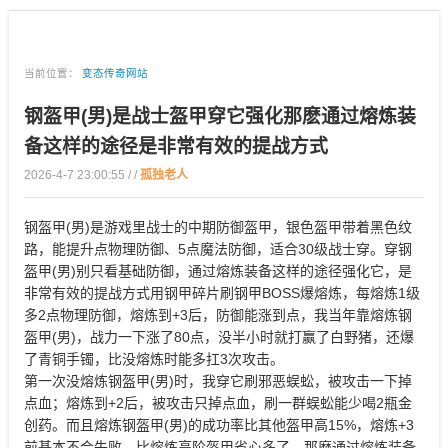
当前位置：
变态传奇网站
钢盔甲(男)是战士盔甲穿它强化那麽通过熔炼装
备这样的途径是非常有效的提战方式
2026-4-7 23:00:55 / /
孤独老人
钢盔甲(男)是游戏里战士的中期防御盔甲，银色盔甲带着黑色纹
路，能提升点物理防御、5点魔法防御，适合30级战士穿。穿钢
盔甲(男)别只看基础防御，通过熔炼装备这样的途径强化它，是
非常有效的提战方式用钢甲碎片刷钢甲BOSS爆熔炼，每熔炼1级
多2点物理防御，熔炼到+3后，防御能涨到点，我当年靠熔炼钢
盔甲(男)，战力一下涨了80点，没半小时就打赢了白野猪，还爆
了青铜手镯，比没熔炼时能多扛3次攻击。
第一次没熔炼钢盔甲(男)时，我穿它刷邪恶蜈蚣，被攻击一下掉
点血；熔炼到+2后，被攻击只掉点血，刷一群蜈蚣能少喝2瓶金
创药。而且熔炼钢盔甲(男)的成功率比其他盔甲高15%，熔炼+3
前基本不会失败，比熔炼高阶盔甲省心多了。那麽通过熔炼装备