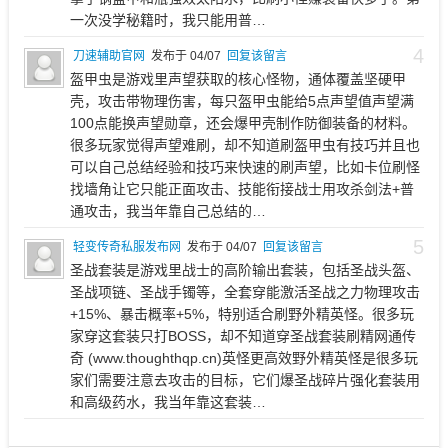
一次没学秘籍时，我只能用普…
4
刀速辅助官网
发布于 04/07
回复该留言
盔甲虫是游戏里声望获取的核心怪物，通体覆盖坚硬甲
壳，攻击带物理伤害，每只盔甲虫能给5点声望值声望满
100点能换声望勋章，还会爆甲壳制作防御装备的材料。
很多玩家觉得声望难刷，却不知道刷盔甲虫有技巧并且也
可以自己总结经验和技巧来快速的刷声望，比如卡位刷怪
找墙角让它只能正面攻击、技能衔接战士用攻杀剑法+普
通攻击，我当年靠自己总结的…
5
轻变传奇私服发布网
发布于 04/07
回复该留言
圣战套装是游戏里战士的高阶输出套装，包括圣战头盔、
圣战项链、圣战手镯等，全套穿能激活圣战之力物理攻击
+15%、暴击概率+5%，特别适合刷野外精英怪。很多玩
家穿这套装只打BOSS，却不知道穿圣战套装刷精网通传
奇 (www.thoughthqp.cn)英怪更高效野外精英怪是很多玩
家们需要注意去攻击的目标，它们爆圣战碎片强化套装用
和高级药水，我当年靠这套装…