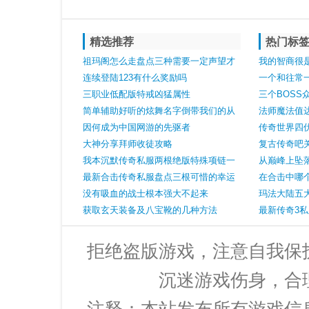
精选推荐
热门标
祖玛阁怎么走盘点三种需要一定声望才
我的智商很
能佩戴的装备第三种比较少见
连续登陆123有什么奖励吗
一个和往常
三职业低配版特戒凶猛属性
三个BOSS
简单辅助好听的炫舞名字倒带我们的从
法师魔法值达
前
因何成为中国网游的先驱者
传奇世界四
大神分享拜师收徒攻略
爆的神奇经
复古传奇吧
我本沉默传奇私服两根绝版特殊项链一
道多少
从巅峰上坠
根至今有用另一根只能收藏
最新合击传奇私服盘点三根可惜的幸运
在合击中哪
项链距离神装只有一步之遥
没有吸血的战士根本强大不起来
玛法大陆五
获取玄天装备及八宝靴的几种方法
最新传奇3
拒绝盗版游戏，注意自我保
沉迷游戏伤身，合