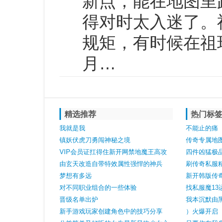
新点，能在地图里
得对时太入迷了。
规矩，有时候在祖
月…
精选推荐
热门标
我就是我
不能止的痛
镇妖伏虎刀勇闯神秘之境
传奇专属地
VIP会员证扛得住新开网禁地魔王高攻
四件凶猛极
击的实战帮衬一把
由玄天改造自带特效属性强悍的神兵
刷传奇私服
梦想有多远
新开韩版传
对不同职业组合的一些体验
攻技能彻地
找私服魔13
晋级名单出炉
巅峰配置
我本沉默由
新手游戏玩家创建角色中的技巧分享
高端装备可
）火爆开启