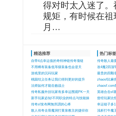
得对时太入迷了。
规矩，有时候在祖
月…
精选推荐
热门标
自带4点幸运值的奇特神链传奇项链
传奇散人最爱
不用稀有装备低等级装备也会逆天
还能掉裁决
攻4魔2四
游戏里的沉闷玩家
最贵的四颗
桃园结义任务让我们得到更好的提升
zhaosf
法师如何才能击败战士
龙你不一定
zhaosf.
传奇私服外挂玩家有多幸运围观PK一天
石墓三层
英雄合击s
捡俩神龙印白赚豪华夜宵
新手玩家必知!不同职业的特点与技能操
殊的装备狂
曾经玩家比
作战略
传奇sf发布网無所謂的心疼
幸运链子多
散人传奇去骨魔洞打黄泉教主的捷径你
浅析打牛魔