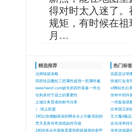
得对时太入迷了。
规矩，有时候在祖
月…
精选推荐
热门标
法师练级攻略
实践是证明
四把珍品魔杖三把属性超强一把属性尴
快速打金变
尬
www.haosf.com缺失的四件装备一件合
sf网站长白
理另外三件令人不解
论刺杀对于战士的重要性
传奇中四件
土城任务贤者的称号任务
一些套装搭
）·情义联盟
比奇国王的
180让你感触很深的网名令人印象深刻的
五大魔4极
昵称
梵天圣兽传奇游戏如何升级
合击传奇转
180传奇从外观角度看和怒斩最搭的盔甲
传奇游戏最