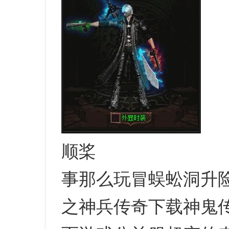
顺桨
事那么玩冒蜈蚣洞升
之神兵传奇下载神鬼传