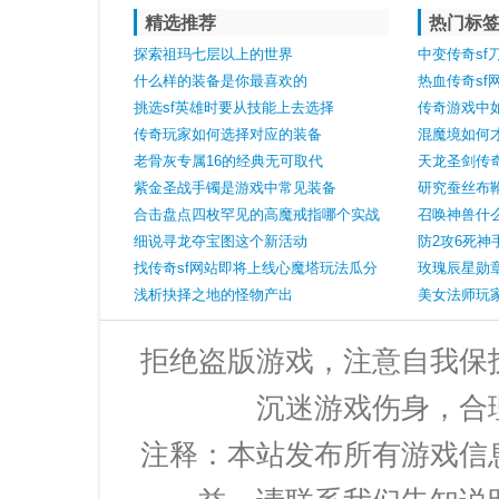
精选推荐
热门标
探索祖玛七层以上的世界
中变传奇s
什么样的装备是你最喜欢的
价无市金手
热血传奇s
挑选sf英雄时要从技能上去选择
大赏幸运+7
传奇游戏中
传奇玩家如何选择对应的装备
混魔境如何
老骨灰专属16的经典无可取代
天龙圣剑传
紫金圣战手镯是游戏中常见装备
研究蚕丝布
合击盘点四枚罕见的高魔戒指哪个实战
召唤神兽什
效果最强？
细说寻龙夺宝图这个新活动
防2攻6死神
找传奇sf网站即将上线心魔塔玩法瓜分
玫瑰辰星勋
豪礼
浅析抉择之地的怪物产出
美女法师玩
拒绝盗版游戏，注意自我保
沉迷游戏伤身，合
注释：本站发布所有游戏信