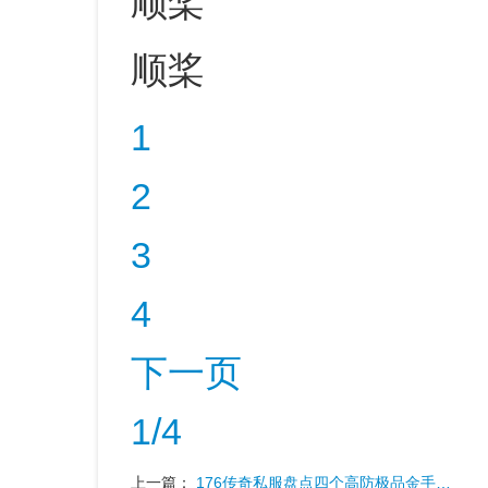
顺桨
顺桨
1
2
3
4
下一页
1/4
上一篇：
176传奇私服盘点四个高防极品金手…