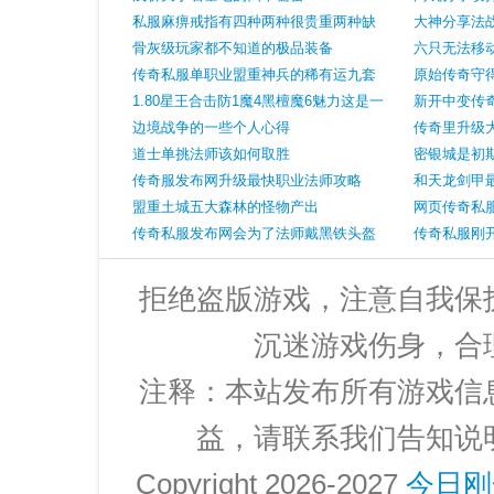
私服麻痹戒指有四种两种很贵重两种缺
大神分享法
点明显
骨灰级玩家都不知道的极品装备
六只无法移
传奇私服单职业盟重神兵的稀有运九套
原始传奇守
天魔战手镯是亮点！
1.80星王合击防1魔4黑檀魔6魅力这是一
即将来袭
新开中变传
位低调的女法师
边境战争的一些个人心得
传奇里升级
道士单挑法师该如何取胜
密银城是初
传奇服发布网升级最快职业法师攻略
和天龙剑甲
盟重土城五大森林的怪物产出
网页传奇私
传奇私服发布网会为了法师戴黑铁头盔
围秒杀级攻
传奇私服刚开
而更新腰带和靴子吗？
果然亮眼！
拒绝盗版游戏，注意自我保
沉迷游戏伤身，合
注释：本站发布所有游戏信
益，请联系我们告知说
Copyright 2026-2027
今日刚