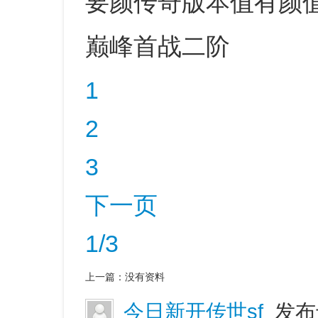
要颜传奇版本值有颜
巅峰首战二阶
1
2
3
下一页
1/3
上一篇：
没有资料
今日新开传世sf
发布于