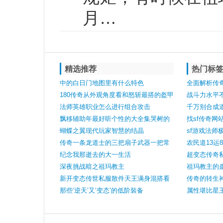
月…
精选推荐
热门标
中的白日门地图里有什么特色
全面解析传
180传奇从外观角度看和怒斩最搭的盔甲
战斗力水平
有三件最后一件很稀有
法师英雄职业怎么进行组合攻击
提升
千万别合成
飘移辅助年最好听个性的大全集哭树的
找sf传奇
鲸鱼
蝴蝶之翼现代玩家智慧的结晶
后一只实力
sf游戏法师
传奇一条龙道士的三把扇子武器一把常
可惜
农民道13运
见一把高端一把绝版
纪念我那逝去的大一生活
穿搭！
超变态传奇
深夜挑战暗之祖玛教主
战一周傲天
祖玛教主的
新开变态传世私服散件天王满身混搭看
传奇的转生
不出职业点开装备属性却傻眼了
那些‘逆天’又‘变态’的低阶裝备
属性堪比星